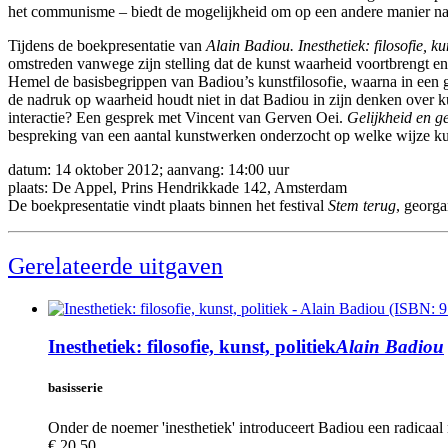
het communisme – biedt de mogelijkheid om op een andere manier na t
Tijdens de boekpresentatie van
Alain Badiou. Inesthetiek: filosofie, kun
omstreden vanwege zijn stelling dat de kunst waarheid voortbrengt en d
Hemel de basisbegrippen van Badiou’s kunstfilosofie, waarna in een 
de nadruk op waarheid houdt niet in dat Badiou in zijn denken over kun
interactie? Een gesprek met Vincent van Gerven Oei.
Gelijkheid en 
bespreking van een aantal kunstwerken onderzocht op welke wijze kun
datum: 14 oktober 2012; aanvang: 14:00 uur
plaats: De Appel, Prins Hendrikkade 142, Amsterdam
De boekpresentatie vindt plaats binnen het festival
Stem terug
, georga
Gerelateerde uitgaven
Inesthetiek: filosofie, kunst, politiek
Alain Badiou
basisserie
Onder de noemer 'inesthetiek' introduceert Badiou een radicaal
€ 20,50