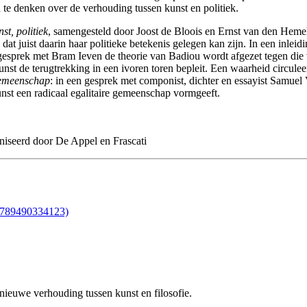
e denken over de verhouding tussen kunst en politiek.
st, politiek
, samengesteld door Joost de Bloois en Ernst van den Hemel,
at juist daarin haar politieke betekenis gelegen kan zijn. In een inleid
gesprek met Bram Ieven de theorie van Badiou wordt afgezet tegen die 
st de terugtrekking in een ivoren toren bepleit. Een waarheid circuleer
gemeenschap
: in een gesprek met componist, dichter en essayist Samue
st een radicaal egalitaire gemeenschap vormgeeft.
niseerd door De Appel en Frascati
 nieuwe verhouding tussen kunst en filosofie.