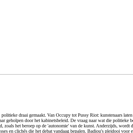
politieke draai gemaakt. Van Occupy tot Pussy Riot: kunstenaars laten
aar geholpen door het kabinetsbeleid. De vraag naar wat die politieke be
zoals het beroep op de 'autonomie' van de kunst. Anderzijds, wordt de k
asses en clichés die het debat vandaag bepalen. Badiou's pleidooi voor